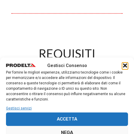
REQUISITI
Gestisci Consenso
Per fornire le migliori esperienze, utilizziamo tecnologie come i cookie
per memorizzare e/o accedere alle informazioni del dispositivo. Il
Documentazione e requisiti richiesti
consenso a queste tecnologie ci permetterà di elaborare dati come il
per la partecipazione ai corsi
.
comportamento di navigazione o ID unici su questo sito. Non
acconsentire o ritirare il consenso può influire negativamente su alcune
caratteristiche e funzioni.
l’attrezzatura personale
Gestisci servizi
ACCETTA
Abbigliamento
NEGA